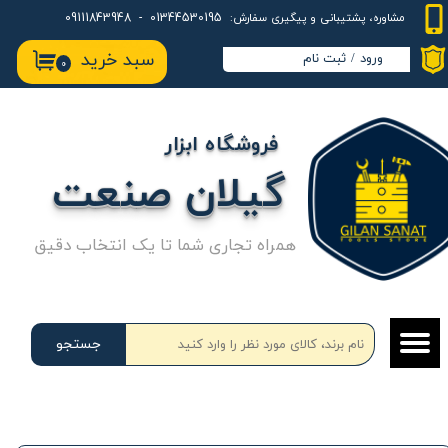
01344530195 - 09111843948
مشاوره، پشتیبانی و پیگیری سفارش:
حساب کاربری من
سبد خرید
ورود
/
ثبت نام
۰
تغییر گذر واژه
سفارشات
فروشگاه ابزار
خروج از حساب کاربری
گیلان صنعت
همراه تجاری شما تا یک انتخاب دقیق
جستجو