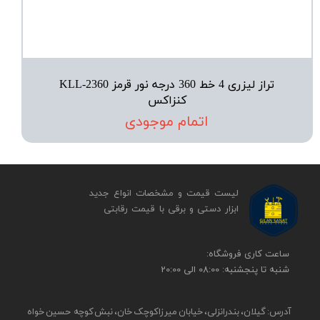
تراز لیزری 4 خط 360 درجه نور قرمز KLL-2360
کنزاکس
اتمام موجودی
لیست قیمت و مشخصات انواع جدید
ابزار دستی و برقی ​​​​​​​با قیمت رقابتی
​​ساعت کاری فروشگاه:
شنبه تا پنجشنبه: 08:00 الی 20:00
آدرس: گیلان، بندرانزلی، خیابان میرزاکوچک خان، نبش کوچه حسین خواه