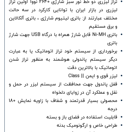
تراز لیزری دو خط نور سبز شارژی 2640 نووا اولین تراز
لیزری در بازار ایران با توانایی کارکرد در سه حالت
مختلف عبارتند از: باتری لیتیوم شارژی ، باتری آلکالاین
و برق مستقیم
باتری Ni-MH قابل شارژ همراه با درگاه USB جهت شارژ
باتری
برخورداری از سیستم خود تراز اتوماتیک یا به عبارت
دیگر سیستم پاندولی هوشمند به منظور تراز شدن
اتوماتیک با بالاترین دقت
لیزر قوی و ایمن || Class
قفل پاندول جهت محافظت از سیستم لیزر در حمل و
نقل و عملکرد آن در زوایای دلخواه
محصولی بسیار قدرتمند و شفاف با زاویه نمایش 180
درجه
قابلیت استفاده در فضای باز و بسته
طراحی خاص و ارگونومیک بدنه