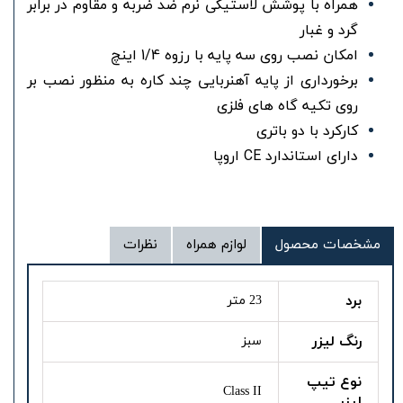
همراه با پوشش لاستیکی نرم ضد ضربه و مقاوم در برابر
گرد و غبار
امکان نصب روی سه پایه با رزوه 1/4 اینچ
برخورداری از پایه آهنربایی چند کاره به منظور نصب بر
روی تکیه گاه های فلزی
کارکرد با دو باتری
دارای استاندارد CE اروپا
مشخصات محصول
لوازم همراه
نظرات
برد
23 متر
رنگ لیزر
سبز
نوع تیپ
Class II
لیزر