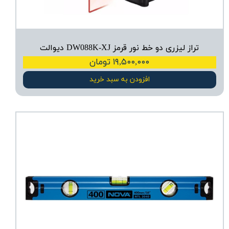
تراز لیزری دو خط نور قرمز DW088K-XJ دیوالت
۱۹,۵۰۰,۰۰۰ تومان
افزودن به سبد خرید