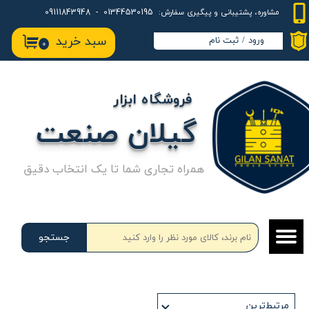
01344530195 - 09111843948
مشاوره، پشتیبانی و پیگیری سفارش:
حساب کاربری من
سبد خرید
ورود
/
ثبت نام
۰
تغییر گذر واژه
سفارشات
فروشگاه ابزار
خروج از حساب کاربری
گیلان صنعت
همراه تجاری شما تا یک انتخاب دقیق
جستجو
مرتبط‌ترین