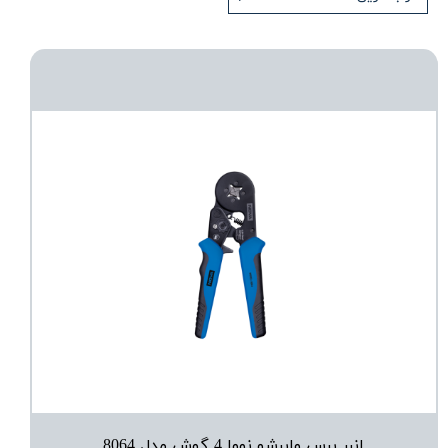
انبر پرس وایرشو نووا 4 گوش مدل 8064