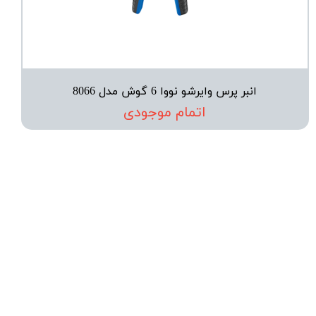
انبر پرس وایرشو نووا 6 گوش مدل 8066
اتمام موجودی