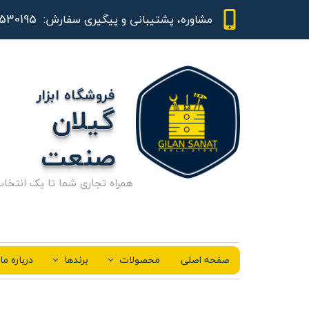
01344530195 - 09111843948
مشاوره، پشتیبانی و پیگیری سفارش:
فروشگاه ابزار
گیلان
صنعت
همراه تجاری شما تا یک انتخا
صفحه اصلی
محصولات
برندها
درباره ما