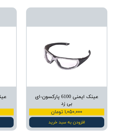
عینک ایمنی 6100 پارکسون-ای
عین
بی زد
۱,۰۵۰,۰۰۰ تومان
افزودن به سبد خرید