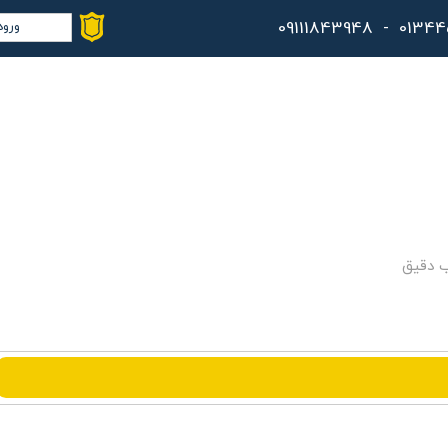
ورود
حس
تغ
سف
خر
کا
ب دقیق