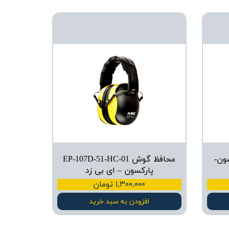
LG پارکسون-
محافظ گوش EP-107D-51-HC-01
پارکسون – ای بی زد
۱,۳۰۰,۰۰۰ تومان
افزودن به سبد خرید