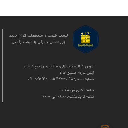
لیست قیمت و مشخصات انواع جدید
ابزار دستی و برقی ​​​​​​​با قیمت رقابتی
آدرس: گیلان، بندرانزلی، خیابان میرزاکوچک خان،
نبش کوچه حسین خواه
شماره تماس: 01344530195 - 09111843948
​​ساعت کاری فروشگاه:
شنبه تا پنجشنبه: 08:00 الی 20:00