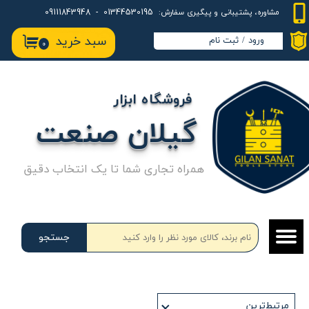
01344530195 - 09111843948
مشاوره، پشتیبانی و پیگیری سفارش:
حساب کاربری من
سبد خرید
ورود
/
ثبت نام
۰
تغییر گذر واژه
سفارشات
فروشگاه ابزار
خروج از حساب کاربری
گیلان صنعت
همراه تجاری شما تا یک انتخاب دقیق
جستجو
مرتبط‌ترین