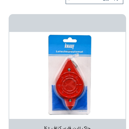
چاک لاین فلری کناف +K