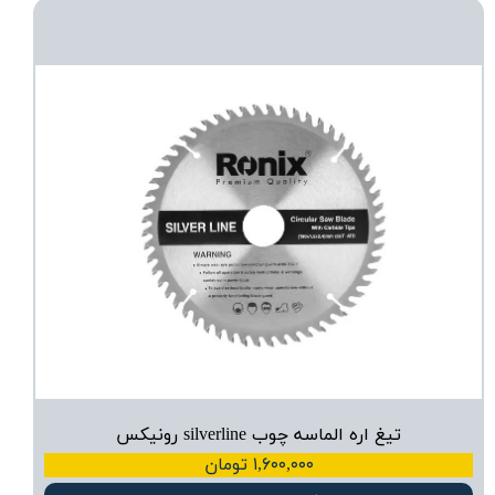
تیغ اره الماسه چوب silverline رونیکس
۱,۶۰۰,۰۰۰ تومان