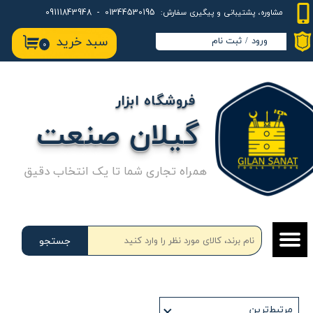
01344530195 - 09111843948
مشاوره، پشتیبانی و پیگیری سفارش:
حساب کاربری من
سبد خرید
ورود
/
ثبت نام
۰
تغییر گذر واژه
سفارشات
فروشگاه ابزار
خروج از حساب کاربری
گیلان صنعت
همراه تجاری شما تا یک انتخاب دقیق
جستجو
مرتبط‌ترین