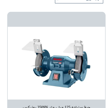
چرخ سنباده 125 میلی متر 3509N رونیکس