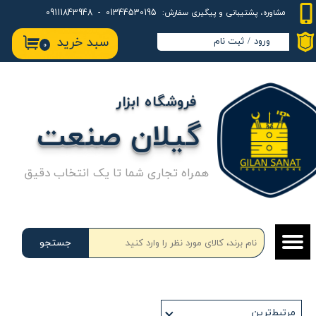
01344530195 - 09111843948
مشاوره، پشتیبانی و پیگیری سفارش:
حساب کاربری من
سبد خرید
ورود
/
ثبت نام
۰
تغییر گذر واژه
سفارشات
فروشگاه ابزار
خروج از حساب کاربری
گیلان صنعت
همراه تجاری شما تا یک انتخاب دقیق
جستجو
مرتبط‌ترین