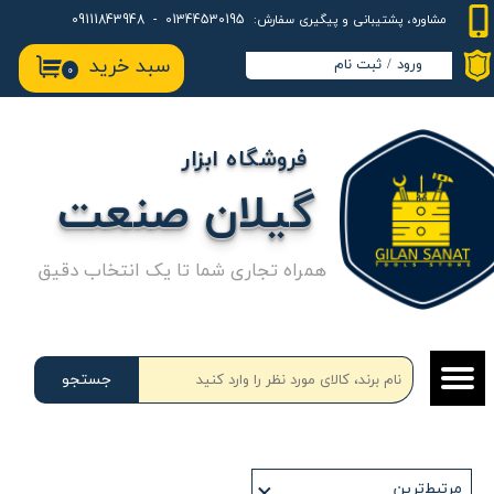
01344530195 - 09111843948
مشاوره، پشتیبانی و پیگیری سفارش:
حساب کاربری من
سبد خرید
ورود
/
ثبت نام
۰
تغییر گذر واژه
سفارشات
فروشگاه ابزار
خروج از حساب کاربری
گیلان صنعت
همراه تجاری شما تا یک انتخاب دقیق
جستجو
مرتبط‌ترین