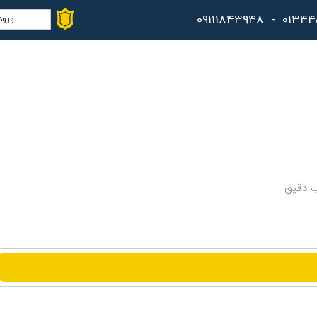
ورود
حس
تغ
سف
خر
کا
ب دقیق