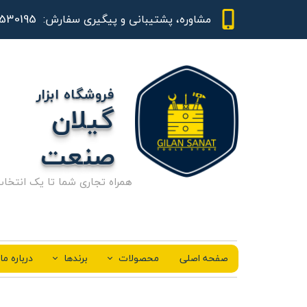
01344530195 - 09111843948
مشاوره، پشتیبانی و پیگیری سفارش:
فروشگاه ابزار
گیلان
صنعت
همراه تجاری شما تا یک انتخا
صفحه اصلی
محصولات
برندها
درباره ما