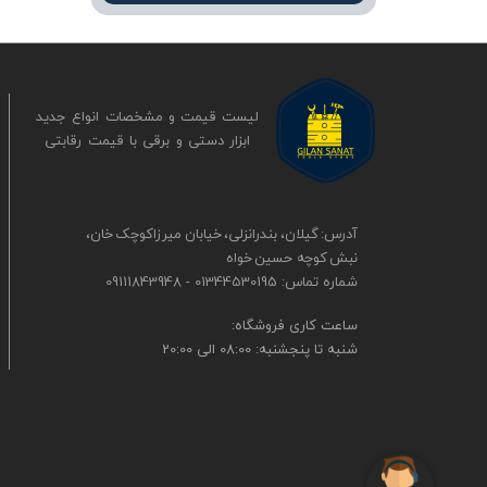
لیست قیمت و مشخصات انواع جدید
ابزار دستی و برقی ​​​​​​​با قیمت رقابتی
آدرس: گیلان، بندرانزلی، خیابان میرزاکوچک خان،
نبش کوچه حسین خواه
شماره تماس: 01344530195 - 09111843948
​​ساعت کاری فروشگاه:
شنبه تا پنجشنبه: 08:00 الی 20:00