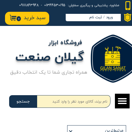
01344530195 - 09111843948
مشاوره، پشتیبانی و پیگیری سفارش:
حساب کاربری من
سبد خرید
ورود
/
ثبت نام
۰
تغییر گذر واژه
سفارشات
فروشگاه ابزار
خروج از حساب کاربری
گیلان صنعت
همراه تجاری شما تا یک انتخاب دقیق
جستجو
مرتبط‌ترین