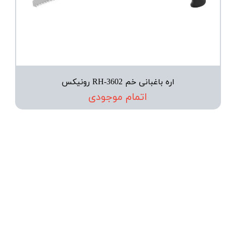
اره باغبانی خم RH-3602 رونیکس
اتمام موجودی