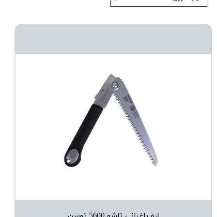
اره باغبانی تاشو 5600 توسن