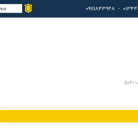
ورود
حس
تغ
سف
خر
کا
ب دقیق