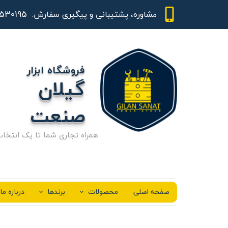
01344530195 - 09111843948
مشاوره، پشتیبانی و پیگیری سفارش:
فروشگاه ابزار
گیلان
صنعت
همراه تجاری شما تا یک انتخا
صفحه اصلی
محصولات
برندها
درباره ما