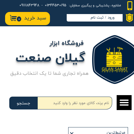
01344530195 - 09111843948
مشاوره، پشتیبانی و پیگیری سفارش:
حساب کاربری من
سبد خرید
ورود
/
ثبت نام
۰
تغییر گذر واژه
سفارشات
فروشگاه ابزار
خروج از حساب کاربری
گیلان صنعت
همراه تجاری شما تا یک انتخاب دقیق
جستجو
مرتبط‌ترین