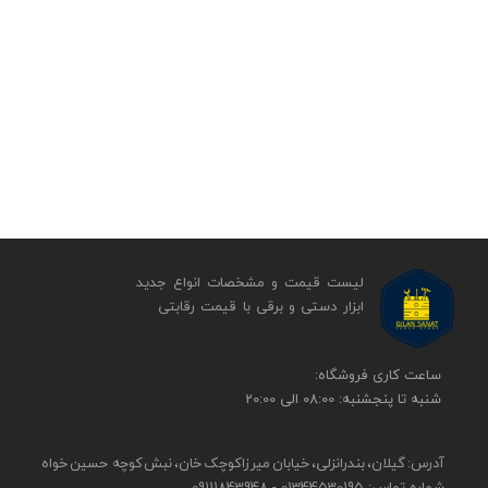
لیست قیمت و مشخصات انواع جدید
ابزار دستی و برقی ​​​​​​​با قیمت رقابتی
​​ساعت کاری فروشگاه:
شنبه تا پنجشنبه: 08:00 الی 20:00
آدرس: گیلان، بندرانزلی، خیابان میرزاکوچک خان، نبش کوچه حسین خواه
شماره تماس: 01344530195 - 09111843948