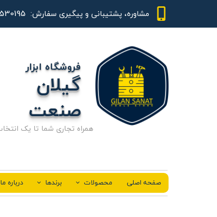
01344530195 - 09111843948
مشاوره، پشتیبانی و پیگیری سفارش:
فروشگاه ابزار
گیلان
صنعت
همراه تجاری شما تا یک انتخا
صفحه اصلی
محصولات
برندها
درباره ما