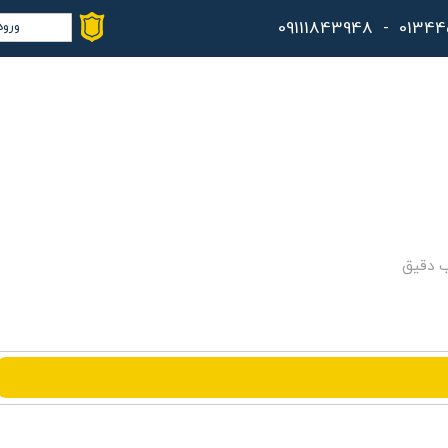
ورود
حس
تغ
سف
خر
کا
ب دقیق