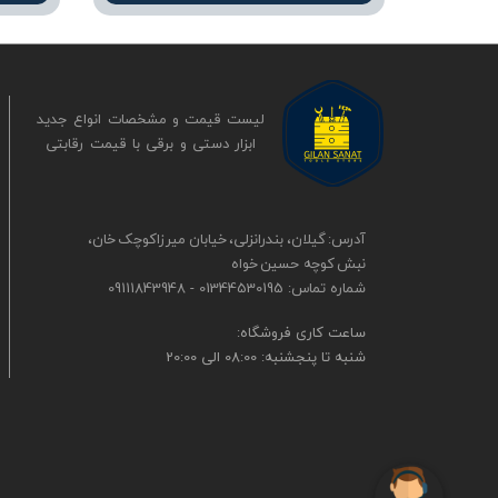
لیست قیمت و مشخصات انواع جدید
ابزار دستی و برقی ​​​​​​​با قیمت رقابتی
آدرس: گیلان، بندرانزلی، خیابان میرزاکوچک خان،
نبش کوچه حسین خواه
شماره تماس: 01344530195 - 09111843948
​​ساعت کاری فروشگاه:
شنبه تا پنجشنبه: 08:00 الی 20:00