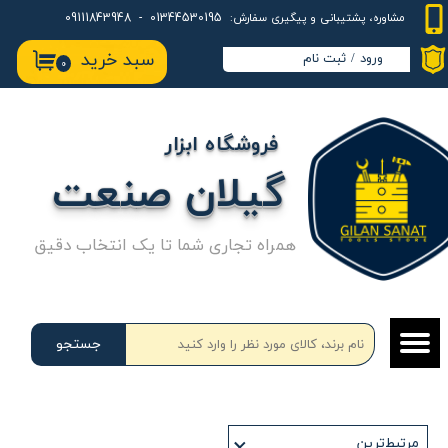
01344530195 - 09111843948
مشاوره، پشتیبانی و پیگیری سفارش:
حساب کاربری من
سبد خرید
ورود
/
ثبت نام
۰
تغییر گذر واژه
سفارشات
فروشگاه ابزار
خروج از حساب کاربری
گیلان صنعت
همراه تجاری شما تا یک انتخاب دقیق
جستجو
مرتبط‌ترین