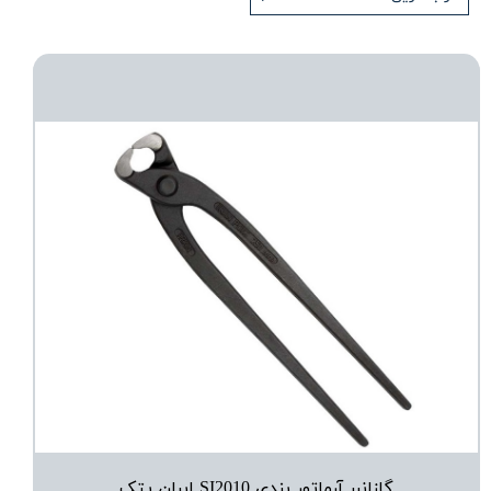
گازانبر آرماتور بندی SI2010 ایران پتک