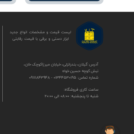
لیست قیمت و مشخصات انواع جدید
ابزار دستی و برقی ​​​​​​​با قیمت رقابتی
آدرس: گیلان، بندرانزلی، خیابان میرزاکوچک خان،
نبش کوچه حسین خواه
شماره تماس: 01344530195 - 09111843948
​​ساعت کاری فروشگاه:
شنبه تا پنجشنبه: 08:00 الی 20:00