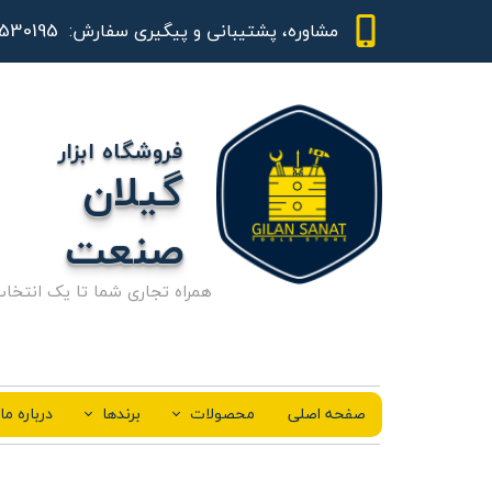
01344530195 - 09111843948
مشاوره، پشتیبانی و پیگیری سفارش:
فروشگاه ابزار
گیلان
صنعت
همراه تجاری شما تا یک انتخا
صفحه اصلی
محصولات
برندها
درباره ما