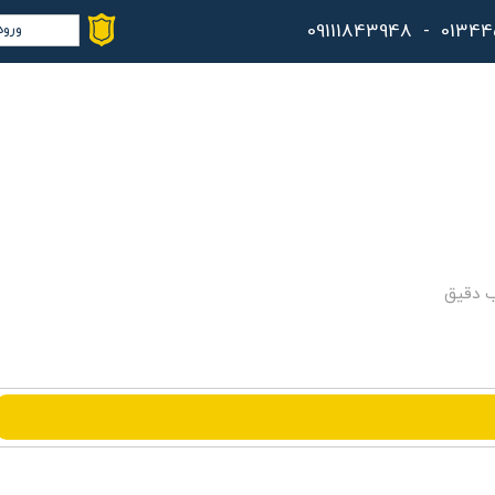
ورود
حس
تغ
سف
خر
کا
ب دقیق