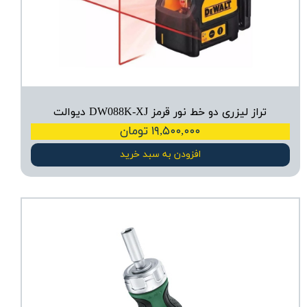
تراز لیزری دو خط نور قرمز DW088K-XJ دیوالت
۱۹,۵۰۰,۰۰۰ تومان
افزودن به سبد خرید