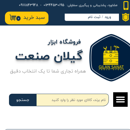
01344530195 - 09111843948
مشاوره، پشتیبانی و پیگیری سفارش:
حساب کاربری من
سبد خرید
ورود
/
ثبت نام
۰
تغییر گذر واژه
سفارشات
فروشگاه ابزار
خروج از حساب کاربری
گیلان صنعت
همراه تجاری شما تا یک انتخاب دقیق
جستجو