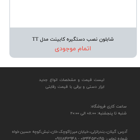
شابلون نصب دستگیره کابینت مدل TT
اتمام موجودی
لیست قیمت و مشخصات انواع جدید
ابزار دستی و برقی ​​​​​​​با قیمت رقابتی
​​ساعت کاری فروشگاه:
شنبه تا پنجشنبه: 08:00 الی 20:00
آدرس: گیلان، بندرانزلی، خیابان میرزاکوچک خان، نبش کوچه حسین خواه
شماره تماس: 01344530195 - 09111843948