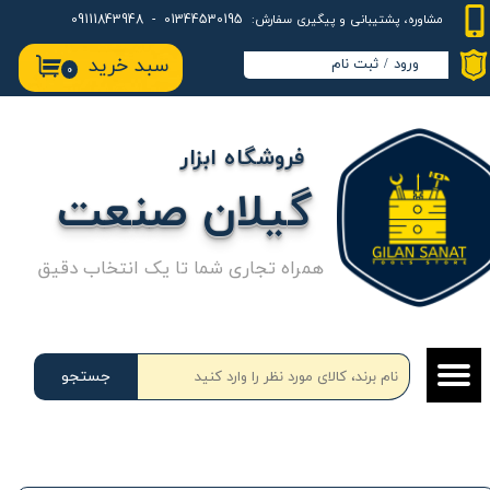
01344530195 - 09111843948
مشاوره، پشتیبانی و پیگیری سفارش:
حساب کاربری من
سبد خرید
ورود
/
ثبت نام
۰
تغییر گذر واژه
سفارشات
فروشگاه ابزار
خروج از حساب کاربری
گیلان صنعت
همراه تجاری شما تا یک انتخاب دقیق
جستجو