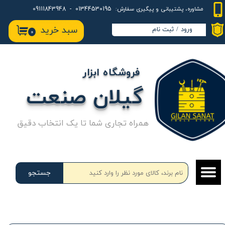
01344530195 - 09111843948
مشاوره، پشتیبانی و پیگیری سفارش:
حساب کاربری من
سبد خرید
ورود
/
ثبت نام
۰
تغییر گذر واژه
سفارشات
فروشگاه ابزار
خروج از حساب کاربری
گیلان صنعت
همراه تجاری شما تا یک انتخاب دقیق
جستجو