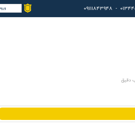
ورود
حس
تغ
سف
خر
کا
ب دقیق