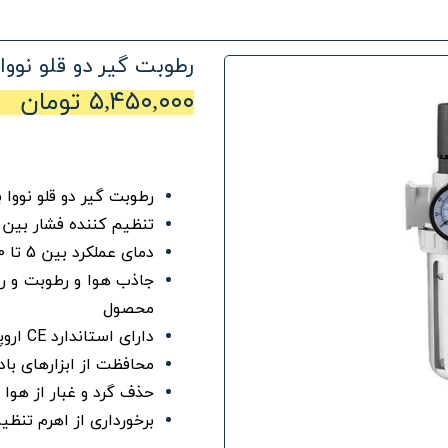
رطوبت گیر دو قلو نووا
۵,۴۵۰,۰۰۰ تومان
رطوبت گیر دو قلو نووا با ورو
تنظیم کننده فشار بین 10 تا 120 پوند در اینچ
دمای عملکرد بین 5 تا 60 درجه سانتیگراد
جاذب هوا و رطوبت و رو
محصول
دارای استاندارد CE اروپا
محافظت از ابزارهای باد
حذف گرد و غبار از هوا
برخورداری از اهرم تنظی