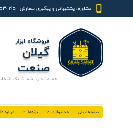
01344530195 - 09111843948
مشاوره، پشتیبانی و پیگیری سفارش:
فروشگاه ابزار
گیلان
صنعت
همراه تجاری شما تا یک انتخا
صفحه اصلی
محصولات
برندها
درباره ما