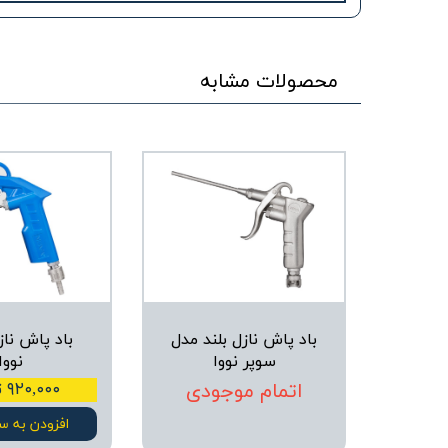
محصولات مشابه
باد پاش نازل بلند مدل
باد پاش ناز
سوپر نووا
نووا
اتمام موجودی
۹۲۰,۰۰۰ تومان
افزودن به س