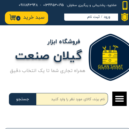
01344530195 - 09111843948
مشاوره، پشتیبانی و پیگیری سفارش:
حساب کاربری من
سبد خرید
ورود
/
ثبت نام
۰
تغییر گذر واژه
سفارشات
فروشگاه ابزار
خروج از حساب کاربری
گیلان صنعت
همراه تجاری شما تا یک انتخاب دقیق
جستجو