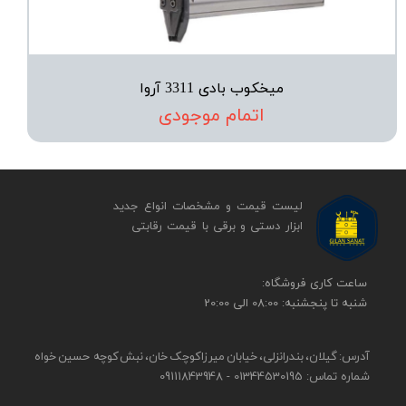
میخکوب بادی 3311 آروا
اتمام موجودی
لیست قیمت و مشخصات انواع جدید
ابزار دستی و برقی ​​​​​​​با قیمت رقابتی
​​ساعت کاری فروشگاه:
شنبه تا پنجشنبه: 08:00 الی 20:00
آدرس: گیلان، بندرانزلی، خیابان میرزاکوچک خان، نبش کوچه حسین خواه
شماره تماس: 01344530195 - 09111843948