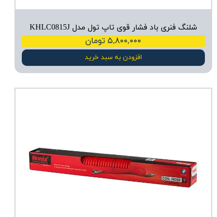
شلنگ فنری باد فشار قوی تاپ تول مدل KHLC0815J
۵,۸۰۰,۰۰۰ تومان
افزودن به سبد خرید