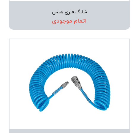
شلنگ فنری هنس
اتمام موجودی