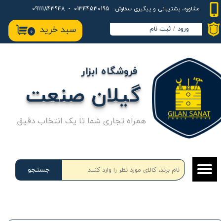
01344530195 - 09111843948
مشاوره، پشتیبانی و پیگیری سفارش:
حساب کاربری من
سبد خرید
ورود
/
ثبت نام
۰
تغییر گذر واژه
سفارشات
فروشگاه ابزار
خروج از حساب کاربری
گیلان صنعت
همراه تجاری شما تا یک انتخاب دقیق
جستجو