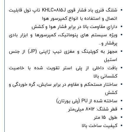
شلنگ فنری باد فشار قوی KHLC0815J تاپ تول قابلیت
اتصال و استفاده با انواع کمپرسور هوا
داراي مقاومت بالا در برابر فشار هوا و كشش
ویژه سیستم های پنوماتیک، کمپرسورها و ابزار بادی
پرفشار و...
مجهز به کوپلینگ و مغزی تیپ ژاپنی (JP) از جنس
استیل
بافت داخلی از پلی استر تقویت شده با خاصیت
کشسانی بالا
ساختار مستحکم و مقاوم در برابر سایش، گره خوردگی و
کشش
ساخته شده از PU (پلی یورتان)
قطر شلنگ: 12×8 میلی‌متر
طول 15 متر
كيفيت ساخت بالا