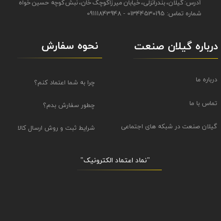
آدرس: گیلان، بندرانزلی، خیابان میرزاکوچک خان، نبش کوچه حسین خواه
شماره تماس: 01344530195 - 09111843948
نحوه سفارش
درباره گیلان صنعت
درباره ما
چرا به شما اعتماد کنم؟
تماس با ما
چطور سفارش بدم؟
گیلان صنعت در شبکه های اجتماعی
شرایط ثبت و روش ارسال کالا
"نماد اعتماد الکترونیک​​​​​​​"