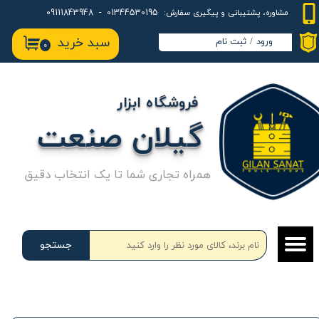
01344530195 - 09111843948
مشاوره، پشتیبانی و پیگیری سفارش:
حساب کاربری من
سبد خرید
ورود
/
ثبت نام
۰
تغییر گذر واژه
سفارشات
فروشگاه ابزار
خروج از حساب کاربری
گیلان صنعت
همراه تجاری شما تا یک انتخاب دقیق
جستجو