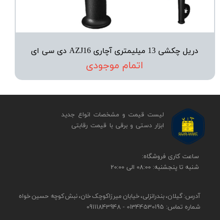
دریل چکشی 13 میلیمتری آچاری AZJ16 دی سی ای
اتمام موجودی
لیست قیمت و مشخصات انواع جدید
ابزار دستی و برقی ​​​​​​​با قیمت رقابتی
​​ساعت کاری فروشگاه:
شنبه تا پنجشنبه: 08:00 الی 20:00
آدرس: گیلان، بندرانزلی، خیابان میرزاکوچک خان، نبش کوچه حسین خواه
شماره تماس: 01344530195 - 09111843948