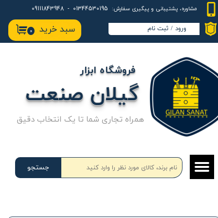
01344530195 - 09111843948
مشاوره، پشتیبانی و پیگیری سفارش:
حساب کاربری من
سبد خرید
ورود
/
ثبت نام
۰
تغییر گذر واژه
سفارشات
فروشگاه ابزار
خروج از حساب کاربری
گیلان صنعت
همراه تجاری شما تا یک انتخاب دقیق
جستجو