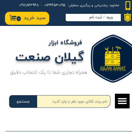
01344530195 - 09111843948
مشاوره، پشتیبانی و پیگیری سفارش:
حساب کاربری من
سبد خرید
ورود
/
ثبت نام
۰
تغییر گذر واژه
سفارشات
فروشگاه ابزار
خروج از حساب کاربری
گیلان صنعت
همراه تجاری شما تا یک انتخاب دقیق
جستجو