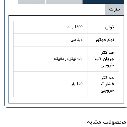
نظرات
توان
1800 وات
نوع موتور
دینامی
حداکثر
جریان آب
6/5 لیتر در دقیقه
خروجی
حداکثر
فشار آب
140 بار
خروجی
محصولات مشابه