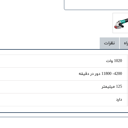
اه
نظرات
1020 وات
4200- 11800 دور در دقیقه
125 میلیمتر
دارد