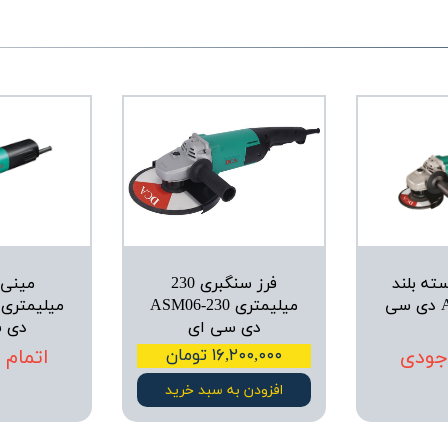
ته بلند
فرز سنگبری 230
ASM02-125B دی سی
میلیمتری ASM06-230
دی سی ای
دی 
جودی
۱۶,۲۰۰,۰۰۰ تومان
اتمام
افزودن به سبد خرید