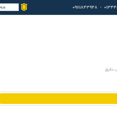
ورود
حس
تغ
سف
خر
کا
ب دقیق