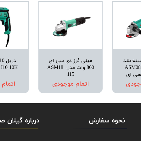
ته بلند
مینی فرز دی سی ای
102 وات ASM08-
860 وات مدل ASM18-
115
جودی
اتمام موجودی
اتمام
نحوه سفارش
درباره گیلان 