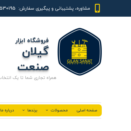
01344530195 - 09111843948
مشاوره، پشتیبانی و پیگیری سفارش:
فروشگاه ابزار
گیلان
صنعت
همراه تجاری شما تا یک انتخا
صفحه اصلی
محصولات
برندها
درباره ما