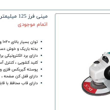
مینی فرز 125 میلیمتری ASM04-125 دی سی ای
اتمام موجودی
توان بسیار بالای 1020 وات
بدنه باریک و خوش دست
دارای برد الکترونیکی 
کلید کشویی ، کنترل آس
پوسته گیربکس فلزی و دند
دارای قفل کن صفحه ، ب
دارای قاب محافظ با ق