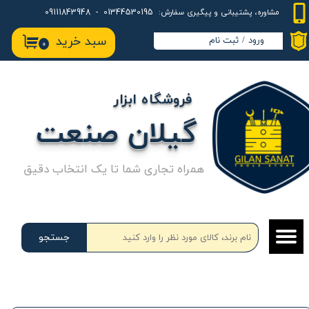
01344530195 - 09111843948
مشاوره، پشتیبانی و پیگیری سفارش:
حساب کاربری من
سبد خرید
ورود
/
ثبت نام
۰
تغییر گذر واژه
سفارشات
فروشگاه ابزار
خروج از حساب کاربری
گیلان صنعت
همراه تجاری شما تا یک انتخاب دقیق
جستجو