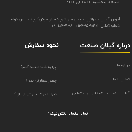
شنبه تا پنجشنبه: 08:00 الی 20:00
آدرس: گیلان، بندرانزلی، خیابان میرزاکوچک خان، نبش کوچه حسین خواه
شماره تماس: 01344530195 - 09111843948
نحوه سفارش
درباره گیلان صنعت
درباره ما
چرا به شما اعتماد کنم؟
تماس با ما
چطور سفارش بدم؟
گیلان صنعت در شبکه های اجتماعی
شرایط ثبت و روش ارسال کالا
"نماد اعتماد الکترونیک​​​​​​​"