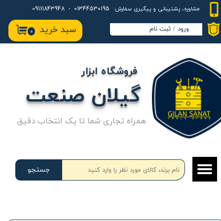
01344530195 - 09111843948
مشاوره، پشتیبانی و پیگیری سفارش:
حساب کاربری من
سبد خرید
ورود
/
ثبت نام
۰
تغییر گذر واژه
سفارشات
فروشگاه ابزار
خروج از حساب کاربری
گیلان صنعت
همراه تجاری شما تا یک انتخاب دقیق
جستجو