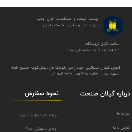
لیست قیمت و مشخصات انواع جدید
ابزار دستی و برقی ​​​​​​​با قیمت رقابتی
​​ساعت کاری فروشگاه:
شنبه تا پنجشنبه: 08:00 الی 20:00
آدرس: گیلان، بندرانزلی، خیابان میرزاکوچک خان، نبش کوچه حسین خواه
شماره تماس: 01344530195 - 09111843948
نحوه سفارش
درباره گیلان صنعت
درباره ما
چرا به شما اعتماد کنم؟
تماس با ما
چطور سفارش بدم؟