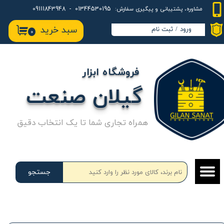
01344530195 - 09111843948
مشاوره، پشتیبانی و پیگیری سفارش:
حساب کاربری من
سبد خرید
ورود
/
ثبت نام
۰
تغییر گذر واژه
سفارشات
فروشگاه ابزار
خروج از حساب کاربری
گیلان صنعت
همراه تجاری شما تا یک انتخاب دقیق
جستجو