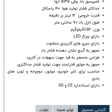
کمپرسور باد برقی ۵۱۳۵ آروا
حداکثر فشار تولید هوا: ۱۶۰ پاسکال
قدرت خروجی 12 لیتر بر دقیقه
طول نازل باد 70 سانتی متر
وزن: 1/52کیلوگرم
دارای چراغ LED
دارای سری های کاربردی متفاوت
مجهز به گیج نشان دهنده فشار باد
طراحی منحصر به فرد جهت سهولت در کاربرد
مجهز به موتور قدرتمند جهت تولید فشار حداکثری
مناسب برای تایر خودرو، موتور، دوچرخه و توپ های
بادی
دارای استاندارد CE و GS
گارانتی محصول
لوازم همراه
نظرات