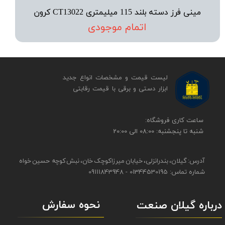
مینی فرز دسته بلند 115 میلیمتری CT13022 کرون
اتمام موجودی
لیست قیمت و مشخصات انواع جدید
ابزار دستی و برقی ​​​​​​​با قیمت رقابتی
​​ساعت کاری فروشگاه:
شنبه تا پنجشنبه: 08:00 الی 20:00
آدرس: گیلان، بندرانزلی، خیابان میرزاکوچک خان، نبش کوچه حسین خواه
شماره تماس: 01344530195 - 09111843948
نحوه سفارش
درباره گیلان صنعت