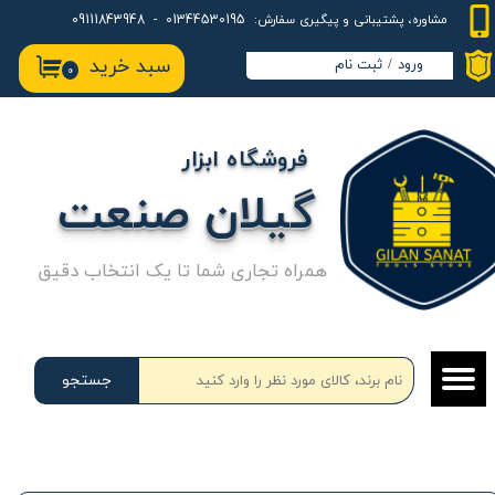
01344530195 - 09111843948
مشاوره، پشتیبانی و پیگیری سفارش:
حساب کاربری من
سبد خرید
ورود
/
ثبت نام
۰
تغییر گذر واژه
سفارشات
فروشگاه ابزار
خروج از حساب کاربری
گیلان صنعت
همراه تجاری شما تا یک انتخاب دقیق
جستجو