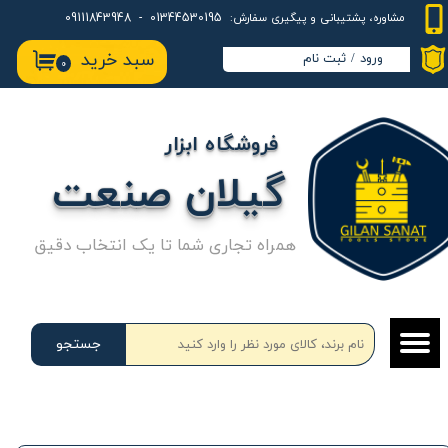
01344530195 - 09111843948
مشاوره، پشتیبانی و پیگیری سفارش:
حساب کاربری من
سبد خرید
ورود
/
ثبت نام
۰
تغییر گذر واژه
سفارشات
فروشگاه ابزار
خروج از حساب کاربری
گیلان صنعت
همراه تجاری شما تا یک انتخاب دقیق
جستجو