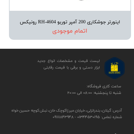
اینورتر جوشکاری 200 آمپر توربو RH-4604 رونیکس
اتمام موجودی
لیست قیمت و مشخصات انواع جدید
ابزار دستی و برقی ​​​​​​​با قیمت رقابتی
​​ساعت کاری فروشگاه:
شنبه تا پنجشنبه: 08:00 الی 20:00
آدرس: گیلان، بندرانزلی، خیابان میرزاکوچک خان، نبش کوچه حسین خواه
شماره تماس: 01344530195 - 09111843948