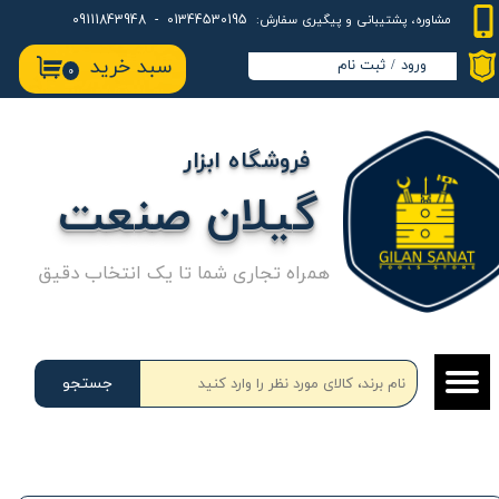
01344530195 - 09111843948
مشاوره، پشتیبانی و پیگیری سفارش:
حساب کاربری من
سبد خرید
ورود
/
ثبت نام
۰
تغییر گذر واژه
سفارشات
فروشگاه ابزار
خروج از حساب کاربری
گیلان صنعت
همراه تجاری شما تا یک انتخاب دقیق
جستجو