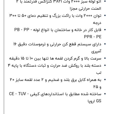
اتو لوله سبز 2000 وات 3821 کنزاکس قدرتمند با 2
المنت حرارتی مجزا
توان 2000 وات با راکت بزرگ و تنظیم دمای 50 تا 300
درجه
قابل کار در خانه و ساختمان با انواع لوله PB - PP -
PPR - PE
دارای سیستم قطع کن حرارتی و ترموستات دقیق 16
آمپری
سرعت بالا و گرم کردن لقمه ها تنها بین 10 تا 15 دقیقه
دسته بلند با روکش ضد حرارت و ثبات دستگاه با پایه 4
لب
به همراه کابل برق بلند و ضخیم و 2 عدد لقمه سایز 20
و 25
ساخته شده مطابق با استانداردهای کیفی CE - TUV -
GS اروپا