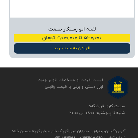
لقمه اتو رستگار صنعت
۵۳۰,۰۰۰ تا ۳,۰۰۰,۰۰۰ تومان
افزودن به سبد خرید
لیست قیمت و مشخصات انواع جدید
ابزار دستی و برقی ​​​​​​​با قیمت رقابتی
​​ساعت کاری فروشگاه:
شنبه تا پنجشنبه: 08:00 الی 20:00
آدرس: گیلان، بندرانزلی، خیابان میرزاکوچک خان، نبش کوچه حسین خواه
شماره تماس: 01344530195 - 09111843948