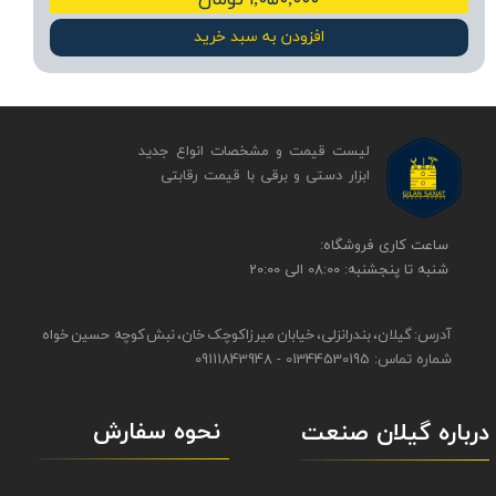
۱,۰۵۰,۰۰۰ تومان
افزودن به سبد خرید
لیست قیمت و مشخصات انواع جدید
ابزار دستی و برقی ​​​​​​​با قیمت رقابتی
​​ساعت کاری فروشگاه:
شنبه تا پنجشنبه: 08:00 الی 20:00
آدرس: گیلان، بندرانزلی، خیابان میرزاکوچک خان، نبش کوچه حسین خواه
شماره تماس: 01344530195 - 09111843948
نحوه سفارش
درباره گیلان صنعت