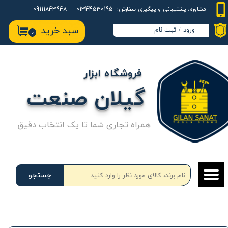
01344530195 - 09111843948
مشاوره، پشتیبانی و پیگیری سفارش:
حساب کاربری من
سبد خرید
ورود
/
ثبت نام
۰
تغییر گذر واژه
سفارشات
فروشگاه ابزار
خروج از حساب کاربری
گیلان صنعت
همراه تجاری شما تا یک انتخاب دقیق
جستجو