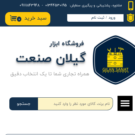
01344530195 - 09111843948
مشاوره، پشتیبانی و پیگیری سفارش:
حساب کاربری من
سبد خرید
ورود
/
ثبت نام
۰
تغییر گذر واژه
سفارشات
فروشگاه ابزار
خروج از حساب کاربری
گیلان صنعت
همراه تجاری شما تا یک انتخاب دقیق
جستجو