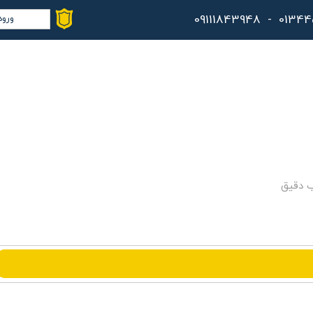
ورود
حس
تغ
سف
خر
کا
ب دقیق