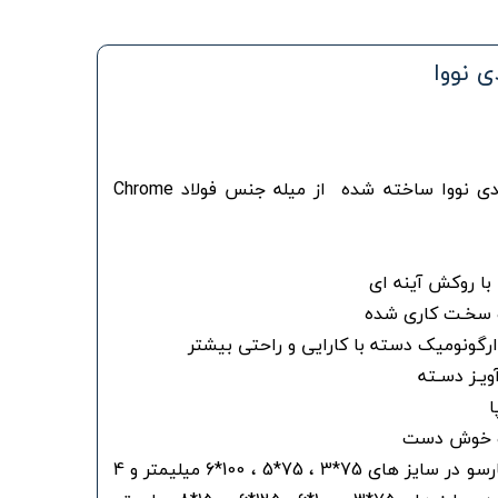
ست پیچ گوشتی 7 عدی نووا ساخته شده از میله جنس فولاد Chrome
با روکش آینه ای
و سخـت کاری شده
ارگونومیک دسته با کارایی و راحتی بیشتر
یـز دسـته
 و خوش دست
3 عدد پیچ گوشتی چهارسو در سایز های 75*3 ، 75*5 ، 100*6 میلیمتر و 4