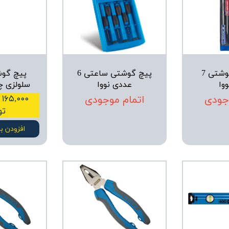
ست پیچ گوشتی 7
پیچ گوشتی ساعتی 6
پیچ گو
وا
عددی نووا
سلولزی چه
جودی
اتمام موجودی
تو
افزودن ب