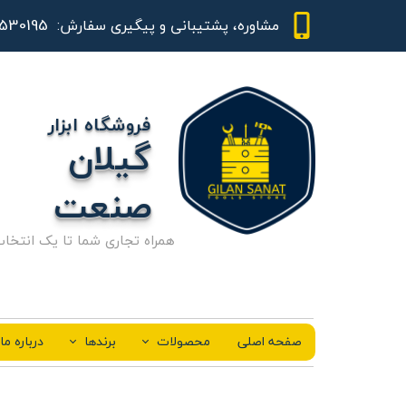
01344530195 - 09111843948
مشاوره، پشتیبانی و پیگیری سفارش:
فروشگاه ابزار
گیلان
صنعت
همراه تجاری شما تا یک انتخا
صفحه اصلی
محصولات
برندها
درباره ما