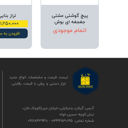
پیچ گوشتی مشتی
تراز بنایی
جغجغه ای بوش
۱,۲۵۰,۰۰۰ تومان
اتمام موجودی
افزودن به س
لیست قیمت و مشخصات انواع جدید
ابزار دستی و برقی ​​​​​​​با قیمت رقابتی
آدرس: گیلان، بندرانزلی، خیابان میرزاکوچک خان،
نبش کوچه حسین خواه
شماره تماس: 01344530195 - 09111843948