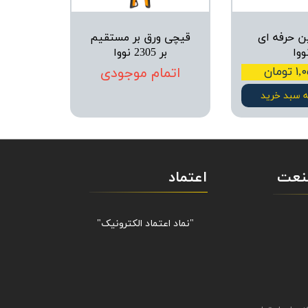
 حرفه ای
قیچی ورق بر مستقیم
ووا
بر 2305 نووا
ومان
اتمام موجودی
ه سبد خرید
صنعت
اعتماد
"نماد اعتماد الکترونیک​​​​​​​"