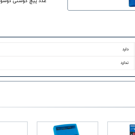
عدد پیچ گوشتی دوسو در سایز های 75*3 ، 100*
دارد
ندارد