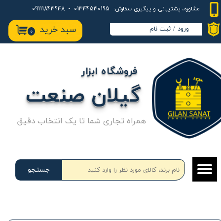
01344530195 - 09111843948
مشاوره، پشتیبانی و پیگیری سفارش:
حساب کاربری من
سبد خرید
ورود
/
ثبت نام
۰
تغییر گذر واژه
سفارشات
فروشگاه ابزار
خروج از حساب کاربری
گیلان صنعت
همراه تجاری شما تا یک انتخاب دقیق
جستجو