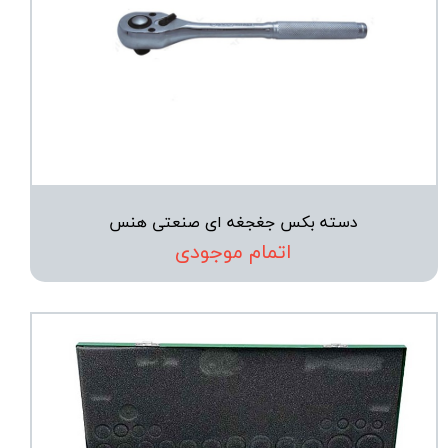
دسته بکس جغجغه ای صنعتی هنس
اتمام موجودی