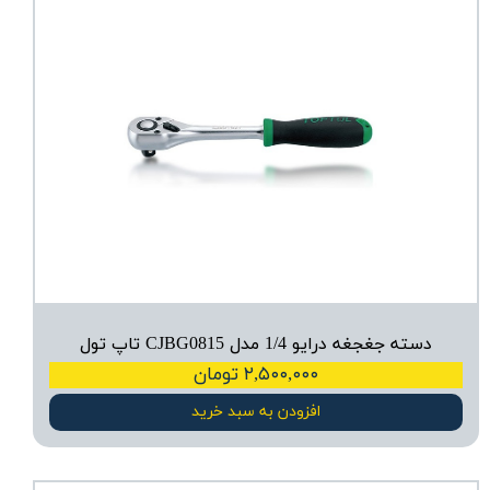
دسته جغجغه درایو 1/4 مدل CJBG0815 تاپ تول
۲,۵۰۰,۰۰۰ تومان
افزودن به سبد خرید