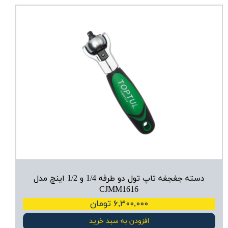
دسته جغجغه تاپ تول دو طرفه 1/4 و 1/2 اینچ مدل
CJMM1616
۶,۳۰۰,۰۰۰ تومان
افزودن به سبد خرید