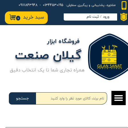
01344530195 - 09111843948
مشاوره، پشتیبانی و پیگیری سفارش:
حساب کاربری من
سبد خرید
ورود
/
ثبت نام
۰
تغییر گذر واژه
سفارشات
فروشگاه ابزار
خروج از حساب کاربری
گیلان صنعت
همراه تجاری شما تا یک انتخاب دقیق
جستجو