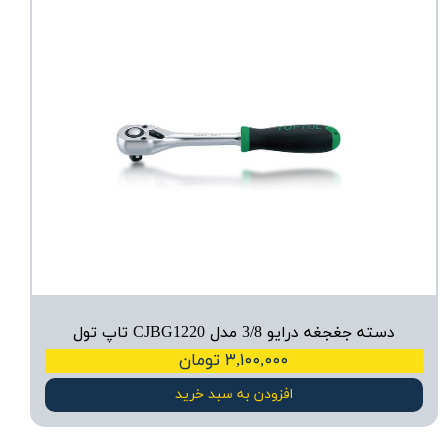
دسته جغجغه درایو 3/8 مدل CJBG1220 تاپ تول
۳,۱۰۰,۰۰۰ تومان
افزودن به سبد خرید