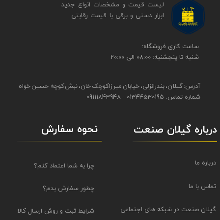
لیست قیمت و مشخصات انواع جدید
ابزار دستی و برقی ​​​​​​​با قیمت رقابتی
​​ساعت کاری فروشگاه:
شنبه تا پنجشنبه: 08:00 الی 20:00
آدرس: گیلان، بندرانزلی، خیابان میرزاکوچک خان، نبش کوچه حسین خواه
شماره تماس: 01344530195 - 09111843948
نحوه سفارش
درباره گیلان صنعت
درباره ما
چرا به شما اعتماد کنم؟
تماس با ما
چطور سفارش بدم؟
گیلان صنعت در شبکه های اجتماعی
شرایط ثبت و روش ارسال کالا