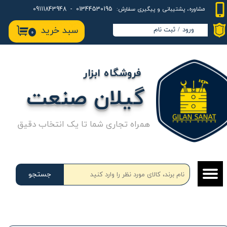
01344530195 - 09111843948
مشاوره، پشتیبانی و پیگیری سفارش:
حساب کاربری من
سبد خرید
ورود
/
ثبت نام
۰
تغییر گذر واژه
سفارشات
فروشگاه ابزار
خروج از حساب کاربری
گیلان صنعت
همراه تجاری شما تا یک انتخاب دقیق
جستجو