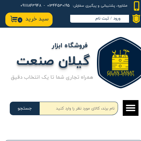
01344530195 - 09111843948
مشاوره، پشتیبانی و پیگیری سفارش:
حساب کاربری من
سبد خرید
ورود
/
ثبت نام
۰
تغییر گذر واژه
سفارشات
فروشگاه ابزار
خروج از حساب کاربری
گیلان صنعت
همراه تجاری شما تا یک انتخاب دقیق
جستجو