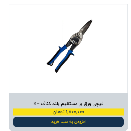
قیچی ورق بر مستقیم بلند کناف +K
۱,۸۰۰,۰۰۰ تومان
افزودن به سبد خرید