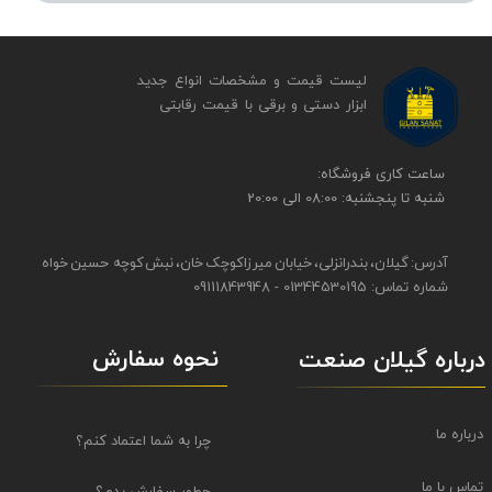
لیست قیمت و مشخصات انواع جدید
ابزار دستی و برقی ​​​​​​​با قیمت رقابتی
​​ساعت کاری فروشگاه:
شنبه تا پنجشنبه: 08:00 الی 20:00
آدرس: گیلان، بندرانزلی، خیابان میرزاکوچک خان، نبش کوچه حسین خواه
شماره تماس: 01344530195 - 09111843948
نحوه سفارش
درباره گیلان صنعت
درباره ما
چرا به شما اعتماد کنم؟
تماس با ما