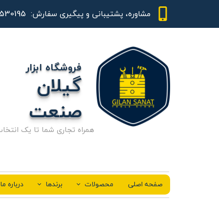
01344530195 - 09111843948
مشاوره، پشتیبانی و پیگیری سفارش:
فروشگاه ابزار
گیلان
صنعت
همراه تجاری شما تا یک انتخا
صفحه اصلی
محصولات
برندها
درباره ما