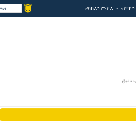
ورود
حس
تغ
سف
خر
کا
ب دقیق