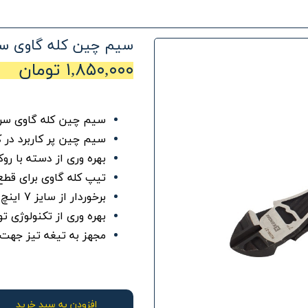
سیم چین کله گاوی سر
۱,۸۵۰,۰۰۰ تومان
سیم چین کله گاوی سری
سیم چین پر کاربرد در ک
بهره وری از دسته با رو
تیپ کله گاوی برای ق
برخوردار از سایز 7 اینچ معادل 18 سانتی متر
بهره وری از تکنولوژی تولید FORGE
مجهز به تیغه تیز جهت 
افزودن به سبد خرید