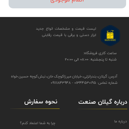
اتمام موجودی
لیست قیمت و مشخصات انواع جدید
ابزار دستی و برقی ​​​​​​​با قیمت رقابتی
​​ساعت کاری فروشگاه:
شنبه تا پنجشنبه: 08:00 الی 20:00
آدرس: گیلان، بندرانزلی، خیابان میرزاکوچک خان، نبش کوچه حسین خواه
شماره تماس: 01344530195 - 09111843948
نحوه سفارش
درباره گیلان صنعت
درباره ما
چرا به شما اعتماد کنم؟