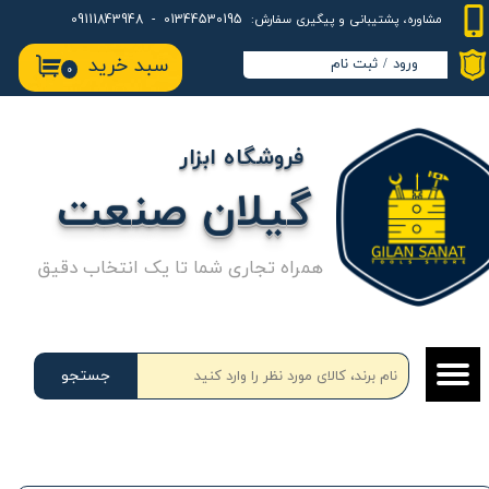
01344530195 - 09111843948
مشاوره، پشتیبانی و پیگیری سفارش:
حساب کاربری من
سبد خرید
ورود
/
ثبت نام
۰
تغییر گذر واژه
سفارشات
فروشگاه ابزار
خروج از حساب کاربری
گیلان صنعت
همراه تجاری شما تا یک انتخاب دقیق
جستجو