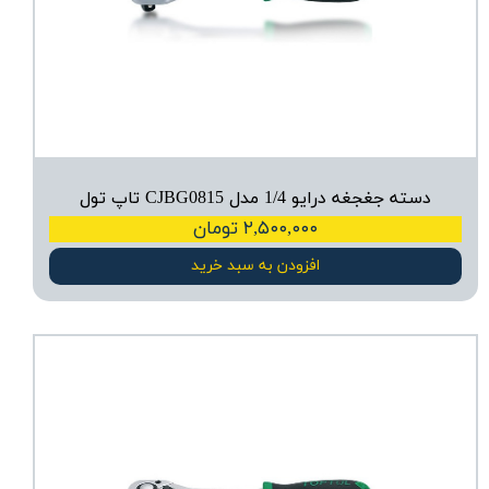
دسته جغجغه درایو 1/4 مدل CJBG0815 تاپ تول
۲,۵۰۰,۰۰۰ تومان
افزودن به سبد خرید