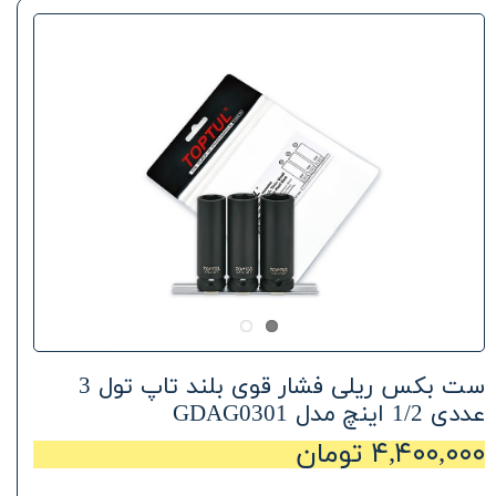
ست بکس ریلی فشار قوی بلند تاپ تول 3
عددی 1/2 اینچ مدل GDAG0301
۴,۴۰۰,۰۰۰ تومان