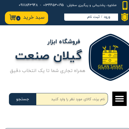
01344530195 - 09111843948
مشاوره، پشتیبانی و پیگیری سفارش:
حساب کاربری من
سبد خرید
ورود
/
ثبت نام
۰
تغییر گذر واژه
سفارشات
فروشگاه ابزار
خروج از حساب کاربری
گیلان صنعت
همراه تجاری شما تا یک انتخاب دقیق
جستجو