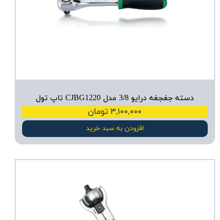
دسته جغجغه درایو 3/8 مدل CJBG1220 تاپ تول
۳,۱۰۰,۰۰۰ تومان
افزودن به سبد خرید