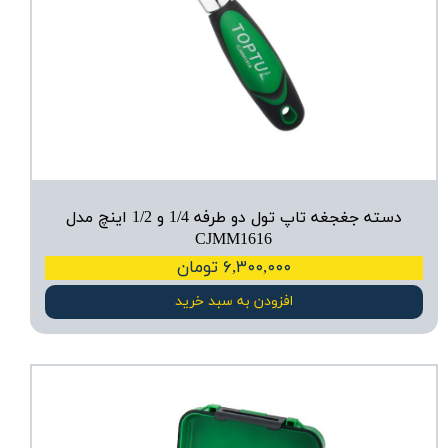
دسته جغجغه تاپ تول دو طرفه 1/4 و 1/2 اینچ مدل
CJMM1616
۶,۳۰۰,۰۰۰ تومان
افزودن به سبد خرید