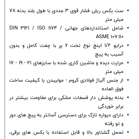
ست بکس ریلی فشار قوی 3 عددی با طول بلند بدنه 78
میلی متر
شامل استانداردهای جهانی DIN 3121 / ISO 1174 /
ASME 107.110
درایو 1/2 اینچ نوع تخت 6 پر با چفت کامل و بدون
آسیب به پیچ
حرارت دیده و ماشین کاری شده با سایزهای 21 - 19 - 17
میلی متر
از جنس آلیاژ فولادی کروم - مولیبدن با کیفیت ساخت
فوق العاده
بدنه پوشش دار فسفات مشکی برای مقاومت بیشتر در
برابر خوردگی
دارای دیواره نازک برای دسترسی آسانتر به پیچ های دور
و تو رفته
تحمل گشتاور بالا و قابل استفاده با بکس های برقی،