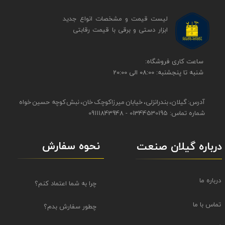
لیست قیمت و مشخصات انواع جدید
ابزار دستی و برقی ​​​​​​​با قیمت رقابتی
​​ساعت کاری فروشگاه:
شنبه تا پنجشنبه: 08:00 الی 20:00
آدرس: گیلان، بندرانزلی، خیابان میرزاکوچک خان، نبش کوچه حسین خواه
شماره تماس: 01344530195 - 09111843948
نحوه سفارش
درباره گیلان صنعت
درباره ما
چرا به شما اعتماد کنم؟
تماس با ما
چطور سفارش بدم؟