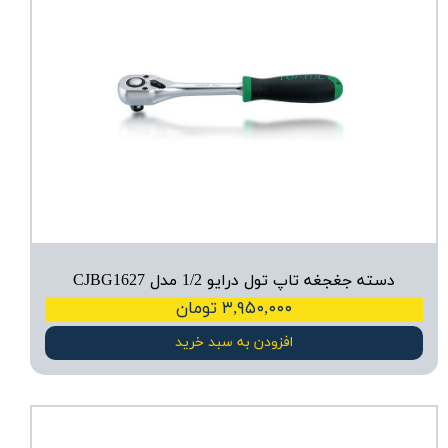
دسته جغجغه تاپ تول درایو 1/2 مدل CJBG1627
۳,۹۵۰,۰۰۰ تومان
افزودن به سبد خرید