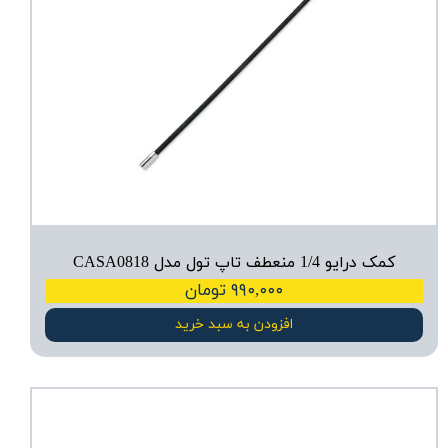
کمک درایو 1/4 منعطف تاپ تول مدل CASA0818
۹۹۰,۰۰۰ تومان
افزودن به سبد خرید