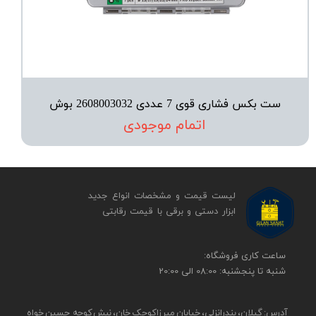
ست بکس فشاری قوی 7 عددی 2608003032 بوش
اتمام موجودی
لیست قیمت و مشخصات انواع جدید
ابزار دستی و برقی ​​​​​​​با قیمت رقابتی
​​ساعت کاری فروشگاه:
شنبه تا پنجشنبه: 08:00 الی 20:00
آدرس: گیلان، بندرانزلی، خیابان میرزاکوچک خان، نبش کوچه حسین خواه