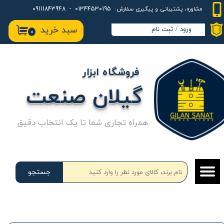
01344530195 - 09111843948
مشاوره، پشتیبانی و پیگیری سفارش:
حساب کاربری من
سبد خرید
ورود
/
ثبت نام
۰
تغییر گذر واژه
سفارشات
فروشگاه ابزار
خروج از حساب کاربری
گیلان صنعت
همراه تجاری شما تا یک انتخاب دقیق
جستجو