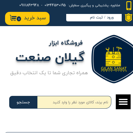
01344530195 - 09111843948
مشاوره، پشتیبانی و پیگیری سفارش:
حساب کاربری من
سبد خرید
ورود
/
ثبت نام
۰
تغییر گذر واژه
سفارشات
فروشگاه ابزار
خروج از حساب کاربری
گیلان صنعت
همراه تجاری شما تا یک انتخاب دقیق
جستجو