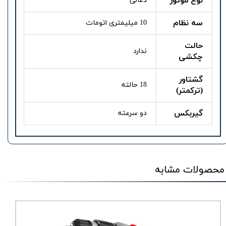
نوع موتور
ذغالی
سه نظام
10 میلیمتری اتومات
حالت
ندارد
چکشی
گشتاور
18 حالته
(ترکمتر)
گیربکس
دو سرعته
محصولات مشابه