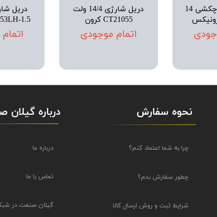
دریل شارژی چکشی 14
دریل شارژی 14/4 ولت
CT21055 کرون
21053LH-1.5
جودی
اتمام موجودی
اتمام
نحوه سفارش
درباره گیلان 
درباره ما
چرا به شما اعتماد کنم؟
تماس با ما
چطور سفارش بدم؟
گیلان صنعت در شبک
شرایط ثبت و روش ارسال کالا