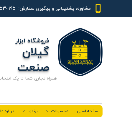
01344530195 - 09111843948
مشاوره، پشتیبانی و پیگیری سفارش:
فروشگاه ابزار
گیلان
صنعت
همراه تجاری شما تا یک انتخا
صفحه اصلی
محصولات
برندها
درباره ما