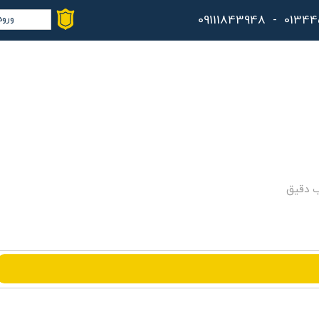
ورود
حس
تغ
سف
خر
کا
ب دقیق