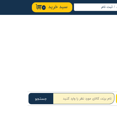
سبد خرید
/
ثبت نام
۰
اب کاربری من
ییر گذر واژه
ارشات
وج از حساب
ربری
جستجو