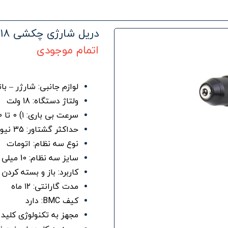
دریل شارژی چکشی ۱۸ ولت ۵۸۴۳ آروا
اتمام موجودی
لوازم جانبی: شارژر – با
ولتاژ دستگاه: 18 ولت
سرعت بی باری: ۱) 0 تا 400 دور در دقیقه ۲) 0 تا 1250 دور در دقیقه
حداکثر گشتاور: 35 نیوتن متر
نوع سه نظام: اتومات
سایز سه نظام: 10 میلی متر
کاربرد: باز و بسته کردن
مدت گارانتی: ۱۲ ماه
کیف BMC: دارد
مجهز به تکنولوژی کلید 