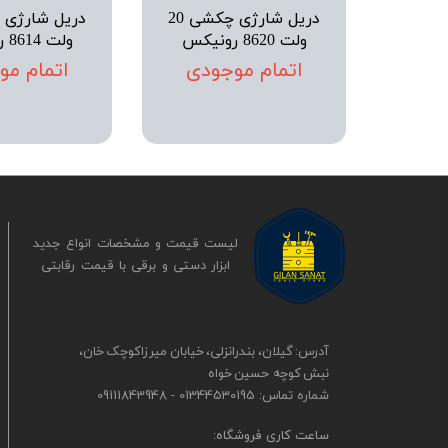
دریل شارژی چکشی 20
ولت 8620 رونیکس
ولت 8614 رونیکس
اتمام موجودی
اتمام مو
لیست قیمت و مشخصات انواع جدید
ابزار دستی و برقی ​​​​​​​با قیمت رقابتی
آدرس: گیلان، بندرانزلی، خیابان میرزاکوچک خان،
نبش کوچه حسین خواه
شماره تماس: 01344530195 - 09111843948
​​ساعت کاری فروشگاه: