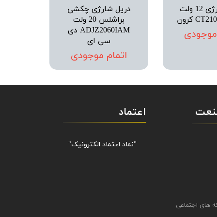
دریل شارژی 12 ولت
دریل شارژی چکشی
CT کرون
براشلس 20 ولت
ADJZ2060IAM دی
 موجودی
سی ای
اتمام موجودی
صنعت
اعتماد
"نماد اعتماد الکترونیک​​​​​​​"
ه های اجتماعی