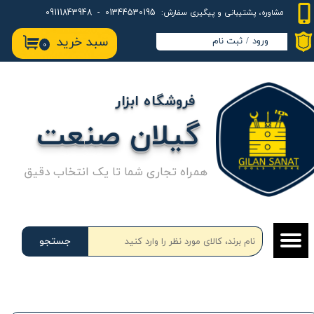
01344530195 - 09111843948
مشاوره، پشتیبانی و پیگیری سفارش:
حساب کاربری من
سبد خرید
ورود
/
ثبت نام
۰
تغییر گذر واژه
سفارشات
فروشگاه ابزار
خروج از حساب کاربری
گیلان صنعت
همراه تجاری شما تا یک انتخاب دقیق
جستجو