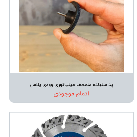
پد سنباده منعطف مینیاتوری وودی پلاس
اتمام موجودی