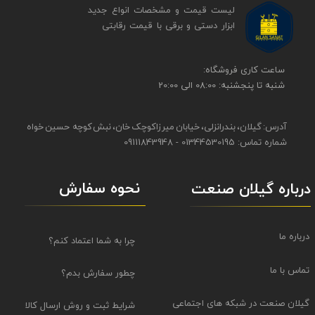
لیست قیمت و مشخصات انواع جدید
ابزار دستی و برقی ​​​​​​​با قیمت رقابتی
​​ساعت کاری فروشگاه:
شنبه تا پنجشنبه: 08:00 الی 20:00
آدرس: گیلان، بندرانزلی، خیابان میرزاکوچک خان، نبش کوچه حسین خواه
شماره تماس: 01344530195 - 09111843948
نحوه سفارش
درباره گیلان صنعت
درباره ما
چرا به شما اعتماد کنم؟
تماس با ما
چطور سفارش بدم؟
گیلان صنعت در شبکه های اجتماعی
شرایط ثبت و روش ارسال کالا