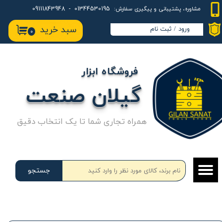
01344530195 - 09111843948
مشاوره، پشتیبانی و پیگیری سفارش:
حساب کاربری من
سبد خرید
ورود
/
ثبت نام
۰
تغییر گذر واژه
سفارشات
فروشگاه ابزار
خروج از حساب کاربری
گیلان صنعت
همراه تجاری شما تا یک انتخاب دقیق
جستجو