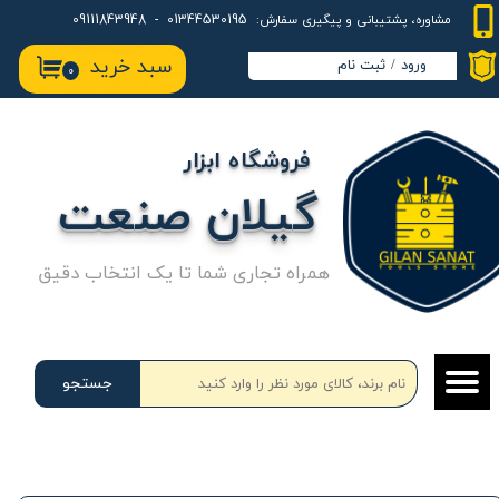
01344530195 - 09111843948
مشاوره، پشتیبانی و پیگیری سفارش:
حساب کاربری من
سبد خرید
ورود
/
ثبت نام
۰
تغییر گذر واژه
سفارشات
فروشگاه ابزار
خروج از حساب کاربری
گیلان صنعت
همراه تجاری شما تا یک انتخاب دقیق
جستجو