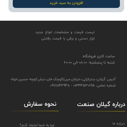
افزودن به سبد خرید
لیست قیمت و مشخصات انواع جدید
ابزار دستی و برقی ​​​​​​​با قیمت رقابتی
​​ساعت کاری فروشگاه:
شنبه تا پنجشنبه: 08:00 الی 20:00
آدرس: گیلان، بندرانزلی، خیابان میرزاکوچک خان، نبش کوچه حسین خواه
شماره تماس: 01344530195 - 09111843948
نحوه سفارش
درباره گیلان صنعت
درباره ما
چرا به شما اعتماد کنم؟