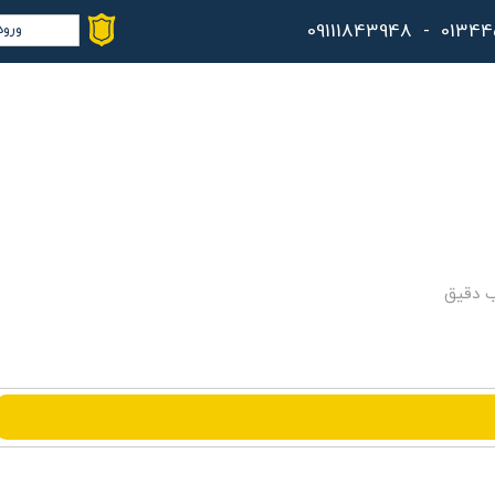
ورود
حس
تغ
سف
خر
کا
ب دقیق