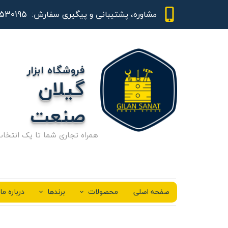
01344530195 - 09111843948
مشاوره، پشتیبانی و پیگیری سفارش:
فروشگاه ابزار
گیلان
صنعت
همراه تجاری شما تا یک انتخا
صفحه اصلی
محصولات
برندها
درباره ما