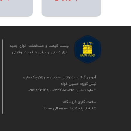
لیست قیمت و مشخصات انواع جدید
ابزار دستی و برقی ​​​​​​​با قیمت رقابتی
آدرس: گیلان، بندرانزلی، خیابان میرزاکوچک خان،
نبش کوچه حسین خواه
شماره تماس: 01344530195 - 09111843948
​​ساعت کاری فروشگاه:
شنبه تا پنجشنبه: 08:00 الی 20:00