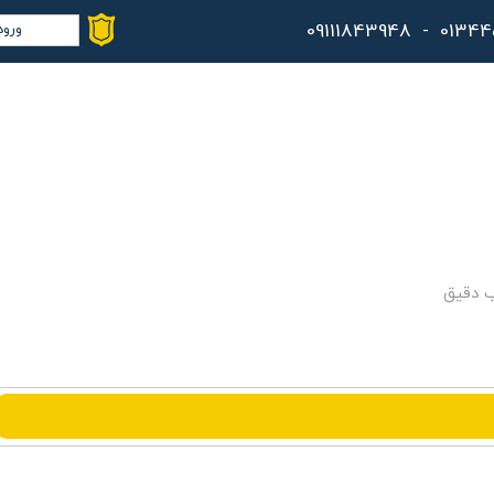
ورود
حس
تغ
سف
خر
کا
ب دقیق