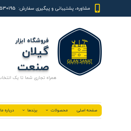
01344530195 - 09111843948
مشاوره، پشتیبانی و پیگیری سفارش:
فروشگاه ابزار
گیلان
صنعت
همراه تجاری شما تا یک انتخا
صفحه اصلی
محصولات
برندها
درباره ما