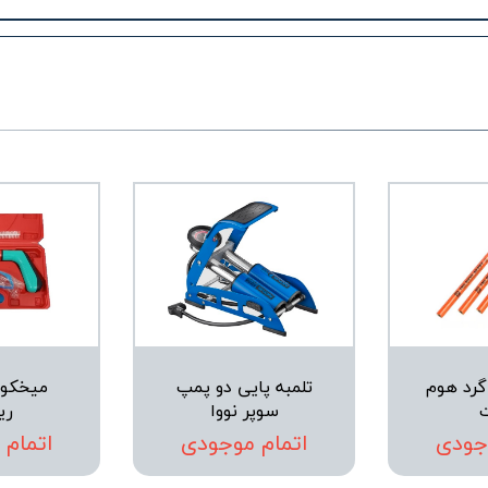
گرد هوم
تلمبه پایی دو پمپ
میخکو
سوپر نووا
ری
جودی
اتمام موجودی
اتمام