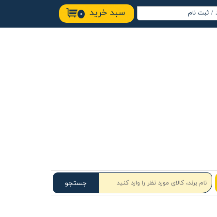
سبد خرید
/
ثبت نام
۰
اب کاربری من
ییر گذر واژه
ارشات
وج از حساب
ربری
جستجو