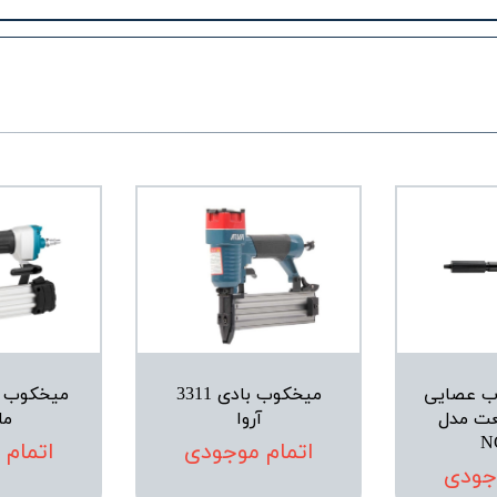
ب عصایی
میخکوب بادی 3311
عت مدل
آروا
ما
N
اتمام موجودی
اتمام
جودی