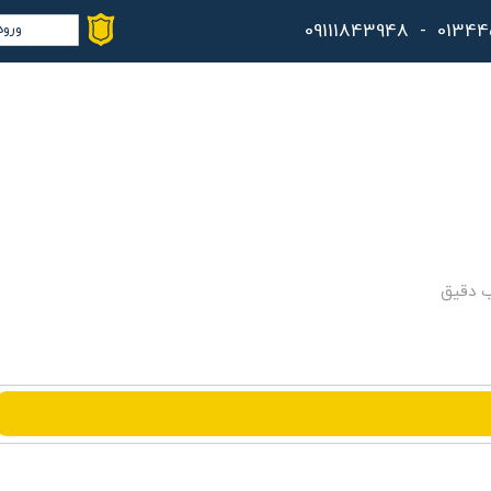
ورود
حس
تغ
سف
خر
کا
ب دقیق