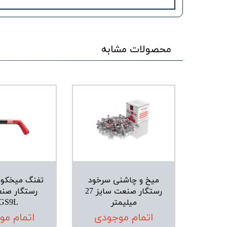
محصولات مشابه
میخ و چاشنی سرخود
تفنگ میخکو
رستگار صنعت سایز 27
رستگار صن
میلیمتر
GS9L
اتمام موجودی
اتمام مو