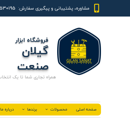
01344530195 - 09111843948
مشاوره، پشتیبانی و پیگیری سفارش:
فروشگاه ابزار
گیلان
صنعت
همراه تجاری شما تا یک انتخا
صفحه اصلی
محصولات
برندها
درباره ما