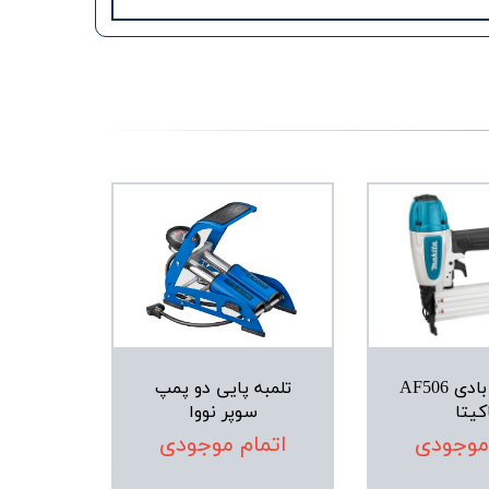
میخکوب بادی AF506
تلمبه پایی دو پمپ
کیتا
سوپر نووا
 موجودی
اتمام موجودی