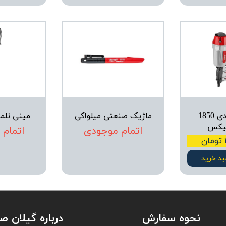
میخکوب بادی 1850
ماژیک صنعتی میلواکی
مینی تلمب
یکس
اتمام موجودی
اتمام
بد خرید
نحوه سفارش
درباره گیلان 