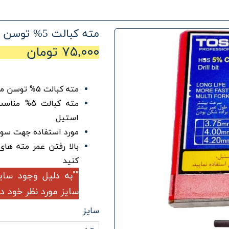
مته کبالت 5% توسن
۷۵,۰۰۰ تومان
مته کبالت 5% توسن موجود در سایز های 1/5 الی سایز 8 میلی متر
مته کبالت
استیل
مورد استفاده جهت سور
بالا رفتن عمر مته های
کنید
""به دلیل وجود سا
سایز مورد نظر خود د
سایز