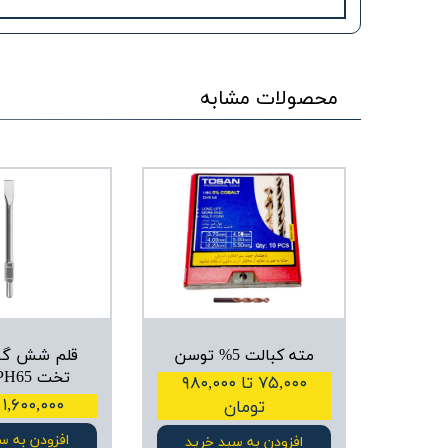
محصولات مشابه
مته کبالت 5% توسن
قلم شش گو
تخت PH65 توسن
۷۵,۰۰۰ تا ۹۸۰,۰۰۰
۱,۶۰۰,۰۰۰ تومان
تومان
افزودن به س
افزودن به سبد خرید