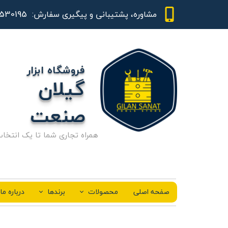
01344530195 - 09111843948
مشاوره، پشتیبانی و پیگیری سفارش:
فروشگاه ابزار
گیلان
صنعت
همراه تجاری شما تا یک انتخا
صفحه اصلی
محصولات
برندها
درباره ما