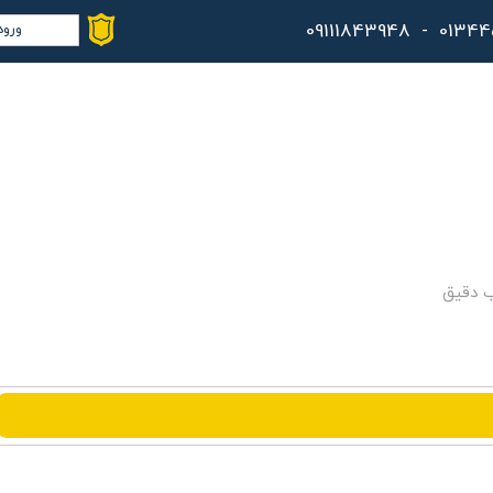
ورود
حس
تغ
سف
خر
کا
ب دقیق